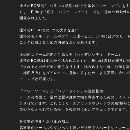
通常のBOSUが「バランス感覚の向上や体幹トレーニング」を
対し、Eliteは「筋力、パワー、スピード、そして身体の連動性
開発されました。
通常のBOSUとの3つの大きな違い
通常のモデル（ホームやプロ）と比べると、Eliteにはアスリー
ニングに耐えるための明確な違いがあります。
圧倒的なドームの硬さと高反発（ハイデンシティ・ドーム）
通常のBOSUは柔らかく沈み込みますが、Eliteは素材が非常
で入れるとガチガチに硬くなります。沈み込まない分、地面を蹴
（地面反力）をダイレクトに身体に返すため、より実戦に近いパ
ーニングが可能です。
「パワーゾーン」と「パワーライン」の視覚指標
ドームの表面に、足の位置や身体の軸を意識するためのライン（
ンされています。これにより、スクワットやジャンプの着地時に
重心を捉えられているか」を視覚的にセルフチェックできます。
耐荷重の強化と滑り止め加工
高重量のバーベルやダンベルを担いだ状態でのハードなトレーニ