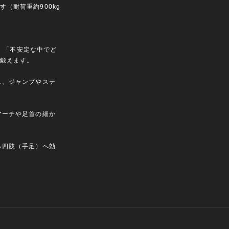
（耐荷重約900kg
く、「不安定な中でど
鍛えます。
し、ジャンプやステ
アーチや足首の細か
ら四肢（手足）へ効